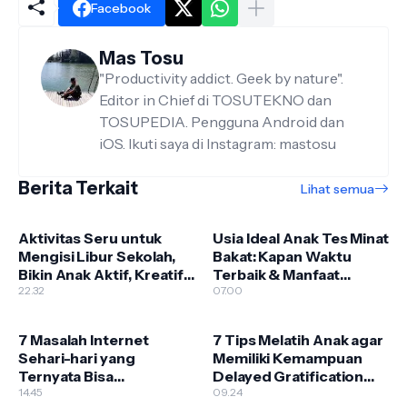
Facebook
Mas Tosu
"Productivity addict. Geek by nature".
Editor in Chief di TOSUTEKNO dan
TOSUPEDIA. Pengguna Android dan
iOS. Ikuti saya di Instagram: mastosu
Berita Terkait
Lihat semua
Aktivitas Seru untuk
Usia Ideal Anak Tes Minat
Mengisi Libur Sekolah,
Bakat: Kapan Waktu
Bikin Anak Aktif, Kreatif,
Terbaik & Manfaat
dan Jauh dari Gadget
22.32
Lengkap untuk Masa
07.00
Depan
7 Masalah Internet
7 Tips Melatih Anak agar
Sehari-hari yang
Memiliki Kemampuan
Ternyata Bisa
Delayed Gratification
Diselesaikan Pakai Proxy
14.45
Sejak Usia Dini (Panduan
09.24