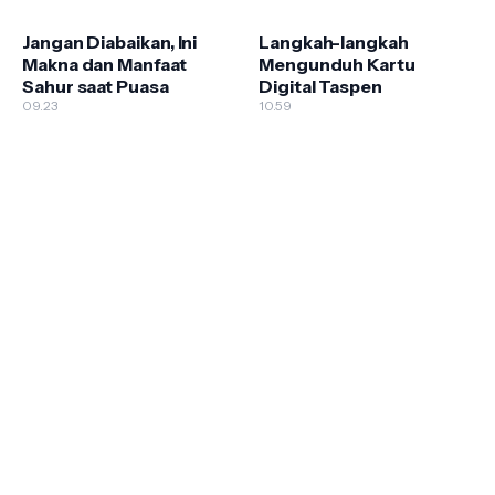
Server (Panduan
Lengkap Orang Tua)
Lengkap & Praktis)
Jangan Diabaikan, Ini
Langkah-langkah
Makna dan Manfaat
Mengunduh Kartu
Sahur saat Puasa
Digital Taspen
09.23
10.59