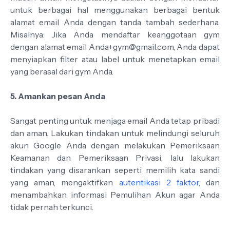
untuk berbagai hal menggunakan berbagai bentuk
alamat email Anda dengan tanda tambah sederhana.
Misalnya: Jika Anda mendaftar keanggotaan gym
dengan alamat email Anda+gym@gmail.com, Anda dapat
menyiapkan filter atau label untuk menetapkan email
yang berasal dari gym Anda.
5. Amankan pesan Anda
Sangat penting untuk menjaga email Anda tetap pribadi
dan aman. Lakukan tindakan untuk melindungi seluruh
akun Google Anda dengan melakukan Pemeriksaan
Keamanan dan Pemeriksaan Privasi, lalu lakukan
tindakan yang disarankan seperti memilih kata sandi
yang aman, mengaktifkan
autentikasi 2 faktor
, dan
menambahkan informasi Pemulihan Akun agar Anda
tidak pernah terkunci.