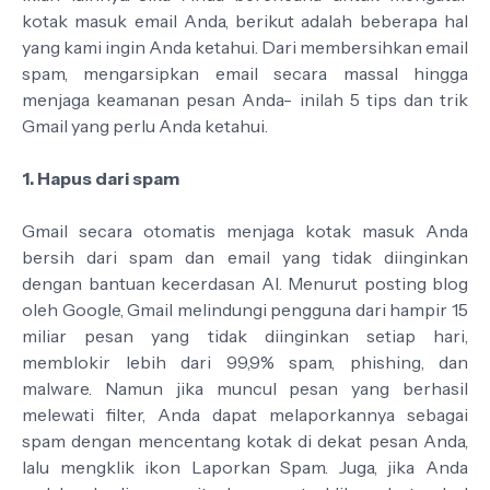
kotak masuk email Anda, berikut adalah beberapa hal
yang kami ingin Anda ketahui. Dari membersihkan email
spam, mengarsipkan email secara massal hingga
menjaga keamanan pesan Anda- inilah 5 tips dan trik
Gmail yang perlu Anda ketahui.
1. Hapus dari spam
Gmail secara otomatis menjaga kotak masuk Anda
bersih dari spam dan email yang tidak diinginkan
dengan bantuan kecerdasan AI. Menurut posting blog
oleh Google, Gmail melindungi pengguna dari hampir 15
miliar pesan yang tidak diinginkan setiap hari,
memblokir lebih dari 99,9% spam, phishing, dan
malware. Namun jika muncul pesan yang berhasil
melewati filter, Anda dapat melaporkannya sebagai
spam dengan mencentang kotak di dekat pesan Anda,
lalu mengklik ikon Laporkan Spam. Juga, jika Anda