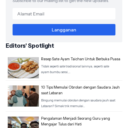
Subscribe to our mailing list to get the new updates.
Editors' Spotlight
Resep Sate Ayam Taichan Untuk Berbuka Puasa
Tidak seperti sate tradisional lainnya, seperti sate
ayam bumbu serai,…
10 Tips Memulai Obrolan dengan Saudara Jauh
saat Lebaran
Bingung memulai obrolan dengan saudara jauh saat
Lebaran? Simak trik memulai…
Pengalaman Menjadi Seorang Guru yang
Mengajar Tulus dari Hati