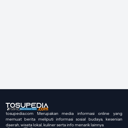
tosupedia.com Merupakan media informasi online yang
memuat berita meliputi informasi sosial budaya, kesenian
daerah, wisata lokal, kuliner serta info menarik lainnya.