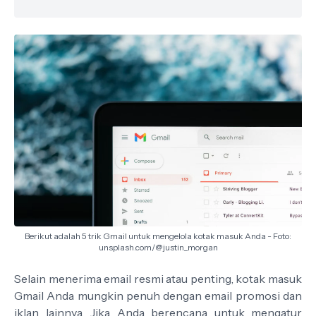
Berikut adalah 5 trik Gmail untuk mengelola kotak masuk Anda - Foto:
unsplash.com/@justin_morgan
Selain menerima email resmi atau penting, kotak masuk
Gmail Anda mungkin penuh dengan email promosi dan
iklan lainnya. Jika Anda berencana untuk mengatur