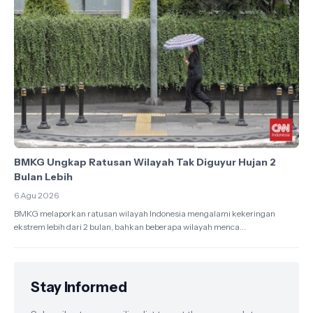
BMKG Ungkap Ratusan Wilayah Tak Diguyur Hujan 2
Bulan Lebih
6 Agu 2026
BMKG melaporkan ratusan wilayah Indonesia mengalami kekeringan
ekstrem lebih dari 2 bulan, bahkan beberapa wilayah menca...
Stay Informed