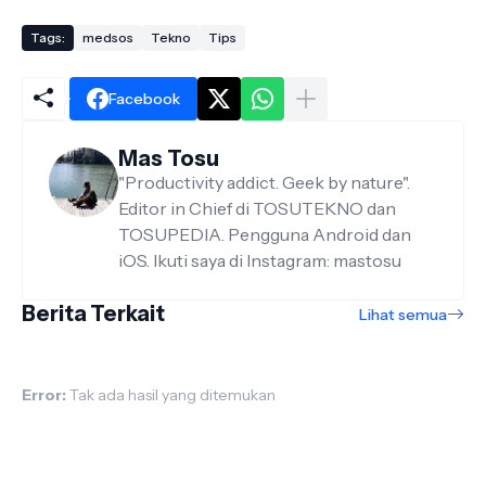
Tags:
medsos
Tekno
Tips
Facebook
Mas Tosu
"Productivity addict. Geek by nature".
Editor in Chief di TOSUTEKNO dan
TOSUPEDIA. Pengguna Android dan
iOS. Ikuti saya di Instagram: mastosu
Berita Terkait
Lihat semua
Error:
Tak ada hasil yang ditemukan