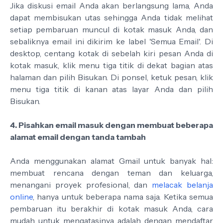
Jika diskusi email Anda akan berlangsung lama, Anda
dapat membisukan utas sehingga Anda tidak melihat
setiap pembaruan muncul di kotak masuk Anda, dan
sebaliknya email ini dikirim ke label 'Semua Email'. Di
desktop, centang kotak di sebelah kiri pesan Anda di
kotak masuk, klik menu tiga titik di dekat bagian atas
halaman dan pilih Bisukan. Di ponsel, ketuk pesan, klik
menu tiga titik di kanan atas layar Anda dan pilih
Bisukan.
4. Pisahkan email masuk dengan membuat beberapa
alamat email dengan tanda tambah
Anda menggunakan alamat Gmail untuk banyak hal:
membuat rencana dengan teman dan keluarga,
menangani proyek profesional, dan
melacak belanja
online
, hanya untuk beberapa nama saja. Ketika semua
pembaruan itu berakhir di kotak masuk Anda, cara
mudah untuk mengatasinya adalah dengan mendaftar