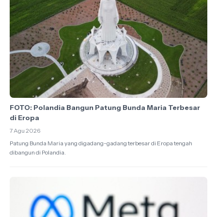
FOTO: Polandia Bangun Patung Bunda Maria Terbesar
di Eropa
7 Agu 2026
Patung Bunda Maria yang digadang-gadang terbesar di Eropa tengah
dibangun di Polandia.