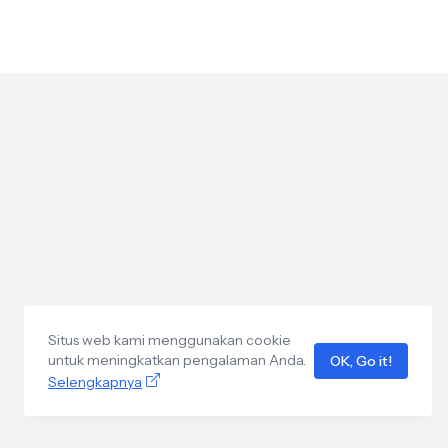
Situs web kami menggunakan cookie
untuk meningkatkan pengalaman Anda.
OK, Go it!
Selengkapnya