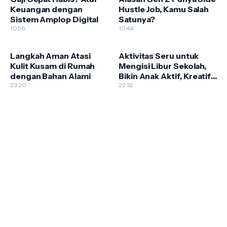
Keuangan dengan
Hustle Job, Kamu Salah
Sistem Amplop Digital
Satunya?
10.56
10.44
Langkah Aman Atasi
Aktivitas Seru untuk
Kulit Kusam di Rumah
Mengisi Libur Sekolah,
dengan Bahan Alami
Bikin Anak Aktif, Kreatif,
23.20
dan Jauh dari Gadget
22.32