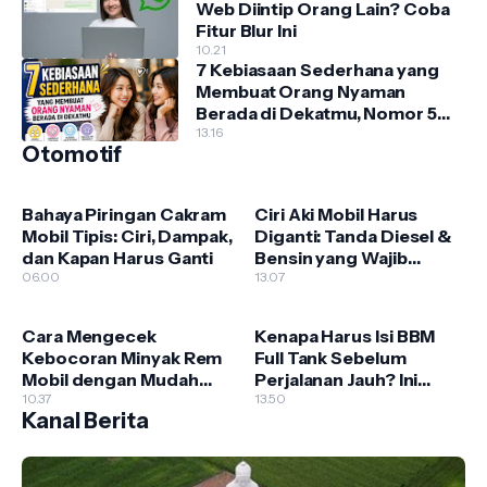
Web Diintip Orang Lain? Coba
Fitur Blur Ini
10.21
7 Kebiasaan Sederhana yang
Membuat Orang Nyaman
Berada di Dekatmu, Nomor 5
Sering Diabaikan!
13.16
Otomotif
Bahaya Piringan Cakram
Ciri Aki Mobil Harus
Mobil Tipis: Ciri, Dampak,
Diganti: Tanda Diesel &
dan Kapan Harus Ganti
Bensin yang Wajib
06.00
Diwaspadai
13.07
Cara Mengecek
Kenapa Harus Isi BBM
Kebocoran Minyak Rem
Full Tank Sebelum
Mobil dengan Mudah
Perjalanan Jauh? Ini
dan Akurat (Panduan
10.37
Alasan Penting yang
13.50
Kanal Berita
Lengkap untuk Pemula)
Sering Diabaikan