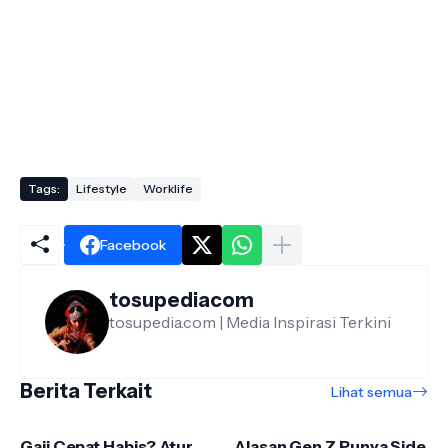
Tags:
Lifestyle
Worklife
Facebook
tosupediacom
tosupedia.com | Media Inspirasi Terkini
Berita Terkait
Lihat semua
Gaji Cepat Habis? Atur
Alasan Gen Z Punya Side