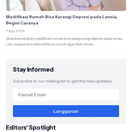
Modifikasi Rumah Bisa Kurangi Depresi pada Lansia,
Begini Caranya
7 Agu 2026
Studi kemukakan modifikasi rumah bisa mengurangi depresi pada lansia.
Lalu, bagaimana memodifikasi rumah agar lebih aman...
Stay Informed
Subscribe to our mailing list to get the new updates.
Editors' Spotlight