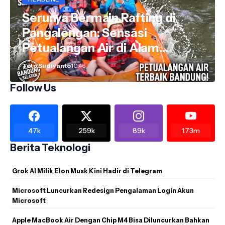
Serunya Bermain Rafting di
Pangalengan: Sensasi
Petualangan Air di Alam
Bandung Selatan
Toto Sudiyanto
10.46
Follow Us
47k
259k
89k
1.73m
Berita Teknologi
Grok AI Milik Elon Musk Kini Hadir di Telegram
Microsoft Luncurkan Redesign Pengalaman Login Akun
Microsoft
Apple MacBook Air Dengan Chip M4 Bisa Diluncurkan Bahkan