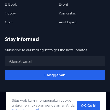
E-Book
Event
Hobby
Komunitas
Opini
ensiklopedi
Stay Informed
Subscribe to our mailing list to get the new updates.
Situs web kami menggunakan cookie
untuk meningkatkan pengalaman Anda.
OK, Go it!
About Us
Privacy Policy
Contact Us
Pedoman Siber
Pasang Iklan