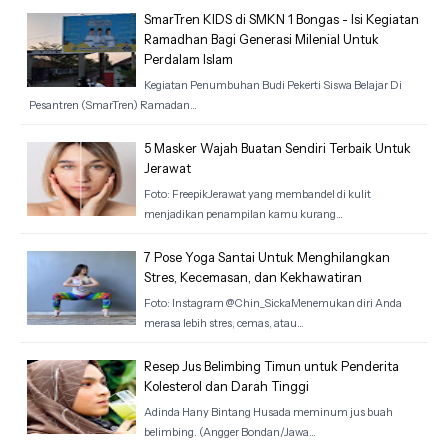
SmarTren KIDS di SMKN 1 Bongas - Isi Kegiatan
Ramadhan Bagi Generasi Milenial Untuk
Perdalam Islam
Kegiatan Penumbuhan Budi Pekerti Siswa Belajar Di
Pesantren (SmarTren) Ramadan…
5 Masker Wajah Buatan Sendiri Terbaik Untuk
Jerawat
Foto: FreepikJerawat yang membandel di kulit
menjadikan penampilan kamu kurang…
7 Pose Yoga Santai Untuk Menghilangkan
Stres, Kecemasan, dan Kekhawatiran
Foto: Instagram @Chin_SickaMenemukan diri Anda
merasa lebih stres, cemas, atau…
Resep Jus Belimbing Timun untuk Penderita
Kolesterol dan Darah Tinggi
Adinda Hany Bintang Husada meminum jus buah
belimbing. (Angger Bondan/Jawa…