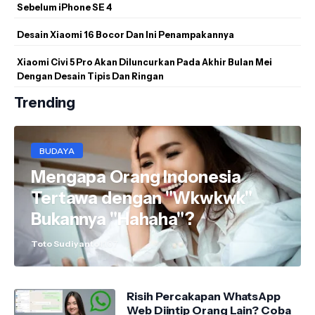
Sebelum iPhone SE 4
Desain Xiaomi 16 Bocor Dan Ini Penampakannya
Xiaomi Civi 5 Pro Akan Diluncurkan Pada Akhir Bulan Mei
Dengan Desain Tipis Dan Ringan
Trending
BUDAYA
Mengapa Orang Indonesia
Tertawa dengan "Wkwkwk"
Bukannya "Hahaha"?
Toto Sudiyanto
11.07
Risih Percakapan WhatsApp
Web Diintip Orang Lain? Coba