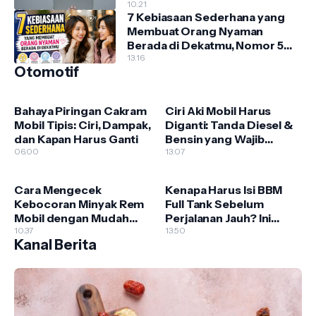
10.21
7 Kebiasaan Sederhana yang
Membuat Orang Nyaman
Berada di Dekatmu, Nomor 5
Sering Diabaikan!
13.16
Otomotif
Bahaya Piringan Cakram
Ciri Aki Mobil Harus
Mobil Tipis: Ciri, Dampak,
Diganti: Tanda Diesel &
dan Kapan Harus Ganti
Bensin yang Wajib
06.00
Diwaspadai
13.07
Cara Mengecek
Kenapa Harus Isi BBM
Kebocoran Minyak Rem
Full Tank Sebelum
Mobil dengan Mudah
Perjalanan Jauh? Ini
dan Akurat (Panduan
10.37
Alasan Penting yang
13.50
Kanal Berita
Lengkap untuk Pemula)
Sering Diabaikan