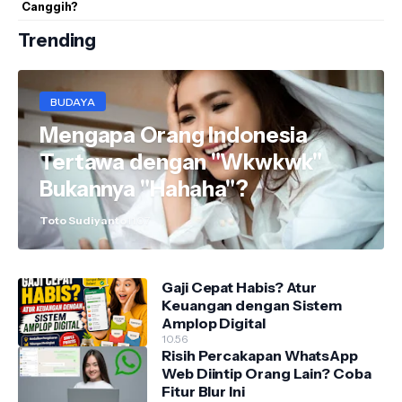
Canggih?
Trending
BUDAYA
Mengapa Orang Indonesia
Tertawa dengan "Wkwkwk"
Bukannya "Hahaha"?
Toto Sudiyanto
11.07
Gaji Cepat Habis? Atur
Keuangan dengan Sistem
Amplop Digital
10.56
Risih Percakapan WhatsApp
Web Diintip Orang Lain? Coba
Fitur Blur Ini