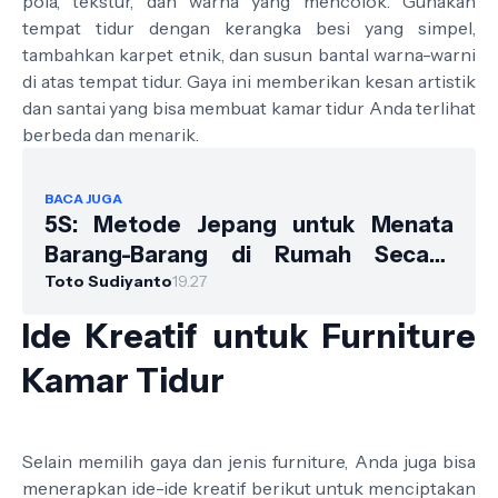
pola, tekstur, dan warna yang mencolok. Gunakan
tempat tidur dengan kerangka besi yang simpel,
tambahkan karpet etnik, dan susun bantal warna-warni
di atas tempat tidur. Gaya ini memberikan kesan artistik
dan santai yang bisa membuat kamar tidur Anda terlihat
berbeda dan menarik.
BACA JUGA
5S: Metode Jepang untuk Menata
Barang-Barang di Rumah Secara
Teratur
Toto Sudiyanto
19.27
Ide Kreatif untuk Furniture
Kamar Tidur
Selain memilih gaya dan jenis furniture, Anda juga bisa
menerapkan ide-ide kreatif berikut untuk menciptakan