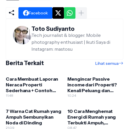
Facebook
Toto Sudiyanto
Tech journalist & blogger. Mobile
photography enthusiast | Ikuti Saya di
Instagram: mastosu
Berita Terkait
Lihat semua
Cara Membuat Laporan
Mengincar Passive
Neraca Properti
Income dari Properti?
Sederhana + Contoh
Kenali Peluang dan
Lengkap untuk Pemula
11.48
Risiko yang Jarang
10.24
Dibahas
7 Warna Cat Rumah yang
10 Cara Menghemat
Ampuh Sembunyikan
Energi di Rumah yang
Noda di Dinding
Terbukti Ampuh,
21.09
Tagihan Listrik Turun
08.47