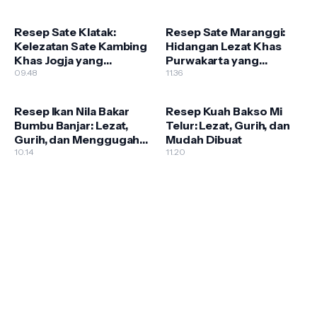
Resep Sate Klatak:
Resep Sate Maranggi:
Kelezatan Sate Kambing
Hidangan Lezat Khas
Khas Jogja yang
Purwakarta yang
Menggugah Selera
09.48
Menggugah Selera
11.36
Resep Ikan Nila Bakar
Resep Kuah Bakso Mi
Bumbu Banjar: Lezat,
Telur: Lezat, Gurih, dan
Gurih, dan Menggugah
Mudah Dibuat
Selera
10.14
11.20