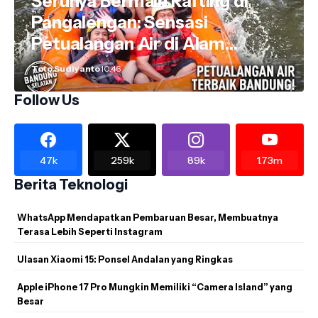
Serunya Bermain Rafting di
Pangalengan: Sensasi
Petualangan Air di Alam
Bandung Selatan
Toto Sudiyanto
10.46
Follow Us
47k
259k
89k
1.73m
Berita Teknologi
WhatsApp Mendapatkan Pembaruan Besar, Membuatnya
Terasa Lebih Seperti Instagram
Ulasan Xiaomi 15: Ponsel Andalan yang Ringkas
Apple iPhone 17 Pro Mungkin Memiliki “Camera Island” yang
Besar