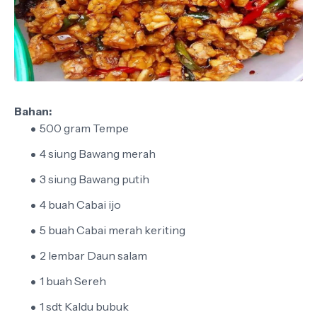
Bahan:
500 gram Tempe
4 siung Bawang merah
3 siung Bawang putih
4 buah Cabai ijo
5 buah Cabai merah keriting
2 lembar Daun salam
1 buah Sereh
1 sdt Kaldu bubuk