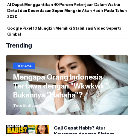
AI Dapat Menggantikan 40 Persen Pekerjaan Dalam Waktu
Dekat dan Kecerdasan Super Mungkin Akan Hadir Pada Tahun
2030
Google Pixel 10 Mungkin Memiliki Stabilisasi Video Seperti
Gimbal
Trending
BUDAYA
Mengapa Orang Indonesia
Tertawa dengan "Wkwkwk"
Bukannya "Hahaha"?
Toto Sudiyanto
11.07
Gaji Cepat Habis? Atur
Keuangan dengan Sistem