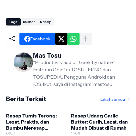
Tags:
Kuliner
Resep
Facebook
Mas Tosu
"Productivity addict. Geek by nature".
Editor in Chief di TOSUTEKNO dan
TOSUPEDIA. Pengguna Android dan
iOS. Ikuti saya di Instagram: mastosu
Berita Terkait
Lihat semua
Resep Tumis Terong:
Resep Udang Garlic
Lezat, Praktis, dan
Butter: Gurih, Lezat, dan
Bumbu Meresap
Mudah Dibuat di Rumah
Sempurna
09.34
14.06