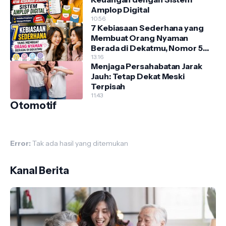
Amplop Digital
10.56
7 Kebiasaan Sederhana yang
Membuat Orang Nyaman
Berada di Dekatmu, Nomor 5
Sering Diabaikan!
13.16
Menjaga Persahabatan Jarak
Jauh: Tetap Dekat Meski
Terpisah
11.43
Otomotif
Error:
Tak ada hasil yang ditemukan
Kanal Berita