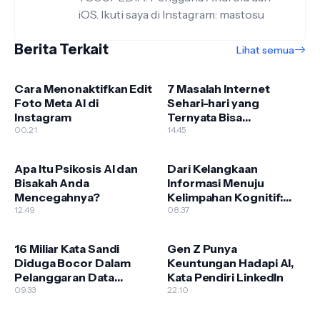
iOS. Ikuti saya di Instagram: mastosu
Berita Terkait
Lihat semua
Cara Menonaktifkan Edit
7 Masalah Internet
Foto Meta AI di
Sehari-hari yang
Instagram
Ternyata Bisa
00.21
Diselesaikan Pakai Proxy
14.45
Server (Panduan
Lengkap & Praktis)
Apa Itu Psikosis AI dan
Dari Kelangkaan
Bisakah Anda
Informasi Menuju
Mencegahnya?
Kelimpahan Kognitif:
12.49
Titik Balik AI
08.37
16 Miliar Kata Sandi
Gen Z Punya
Diduga Bocor Dalam
Keuntungan Hadapi AI,
Pelanggaran Data
Kata Pendiri LinkedIn
Besar-Besaran, Para Ahli
09.33
22.10
Memperingatkan Tidak