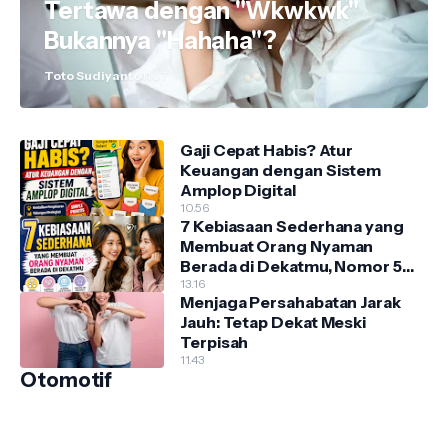
Tertawa dengan "Wkwkwk"
Bukannya "Hahaha"?
Toto Sudiyanto
11.07
Gaji Cepat Habis? Atur
Keuangan dengan Sistem
Amplop Digital
10.56
7 Kebiasaan Sederhana yang
Membuat Orang Nyaman
Berada di Dekatmu, Nomor 5
Sering Diabaikan!
13.16
Menjaga Persahabatan Jarak
Jauh: Tetap Dekat Meski
Terpisah
11.43
Otomotif