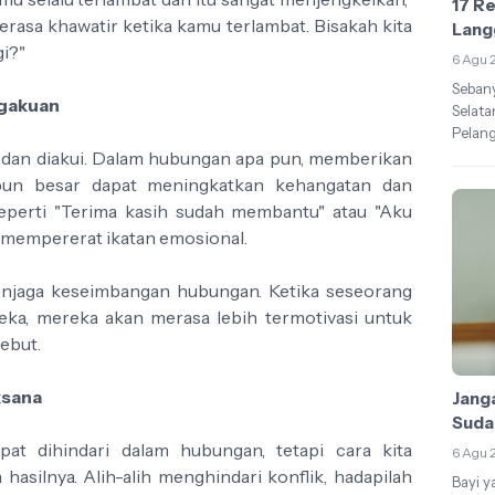
17 Re
rasa khawatir ketika kamu terlambat. Bisakah kita
Lang
gi?"
6 Agu 
Sebany
ngakuan
Selat
Pelang
i dan diakui. Dalam hubungan apa pun, memberikan
aupun besar dapat meningkatkan kehangatan dan
eperti "Terima kasih sudah membantu" atau "Aku
 mempererat ikatan emosional.
njaga keseimbangan hubungan. Ketika seseorang
reka, mereka akan merasa lebih termotivasi untuk
ebut.
ksana
Janga
Suda
pat dihindari dalam hubungan, tetapi cara kita
6 Agu 
silnya. Alih-alih menghindari konflik, hadapilah
Bayi y