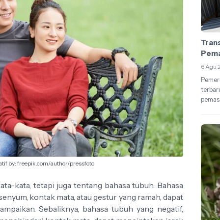
Trans
Pema
6 Agu 
Pemeri
terbar
pemasa
tif by: freepik.com/author/pressfoto
ta-kata, tetapi juga tentang bahasa tubuh. Bahasa
enyum, kontak mata, atau gestur yang ramah, dapat
mpaikan. Sebaliknya, bahasa tubuh yang negatif,