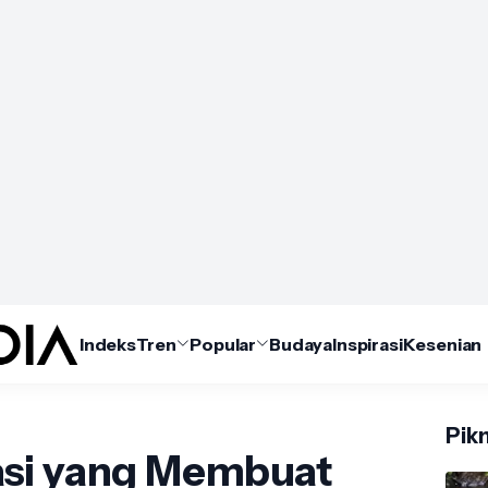
Indeks
Tren
Popular
Budaya
Inspirasi
Kesenian
Pikn
asi yang Membuat