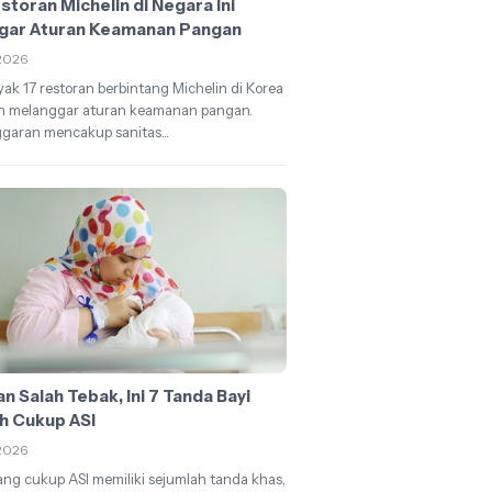
storan Michelin di Negara Ini
gar Aturan Keamanan Pangan
2026
ak 17 restoran berbintang Michelin di Korea
an melanggar aturan keamanan pangan.
garan mencakup sanitas...
n Salah Tebak, Ini 7 Tanda Bayi
h Cukup ASI
2026
ang cukup ASI memiliki sejumlah tanda khas,