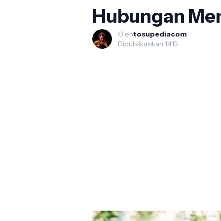
Hubungan Men
Oleh
tosupediacom
Dipublikasikan:
14.15