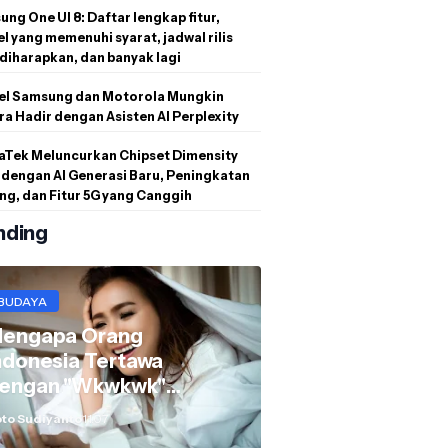
ng One UI 8: Daftar lengkap fitur,
l yang memenuhi syarat, jadwal rilis
diharapkan, dan banyak lagi
el Samsung dan Motorola Mungkin
a Hadir dengan Asisten AI Perplexity
aTek Meluncurkan Chipset Dimensity
dengan AI Generasi Baru, Peningkatan
g, dan Fitur 5G yang Canggih
nding
BUDAYA
engapa Orang
ndonesia Tertawa
engan "Wkwkwk"
ukannya "Hahaha"?
to Sudiyanto
11.07