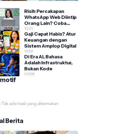
Risih Percakapan
WhatsApp Web Diintip
Orang Lain? Coba
Fitur Blur Ini
10.21
Gaji Cepat Habis? Atur
Keuangan dengan
Sistem Amplop Digital
10.56
Di Era AI, Bahasa
Adalah Infrastruktur,
Bukan Kode
00.58
motif
:
Tak ada hasil yang ditemukan
l Berita