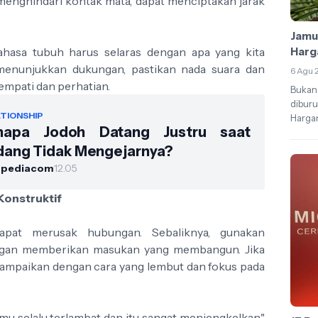
menghindari kontak mata, dapat menciptakan jarak
Jamur
ahasa tubuh harus selaras dengan apa yang kita
Harg
in menunjukkan dukungan, pastikan nada suara dan
6 Agu 
empati dan perhatian.
Bukan 
diburu
TIONSHIP
Hargan
napa Jodoh Datang Justru saat
dang Tidak Mengejarnya?
upediacom
12.05
Konstruktif
dapat merusak hubungan. Sebaliknya, gunakan
engan memberikan masukan yang membangun. Jika
 sampaikan dengan cara yang lembut dan fokus pada
mu selalu terlambat dan itu sangat menjengkelkan,"