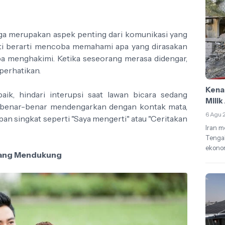
uga merupakan aspek penting dari komunikasi yang
i berarti mencoba memahami apa yang dirasakan
npa menghakimi. Ketika seseorang merasa didengar,
perhatikan.
Kenap
ik, hindari interupsi saat lawan bicara sedang
Mili
 benar-benar mendengarkan dengan kontak mata,
6 Agu 
n singkat seperti "Saya mengerti" atau "Ceritakan
Iran m
Tengah
ekonom
yang Mendukung