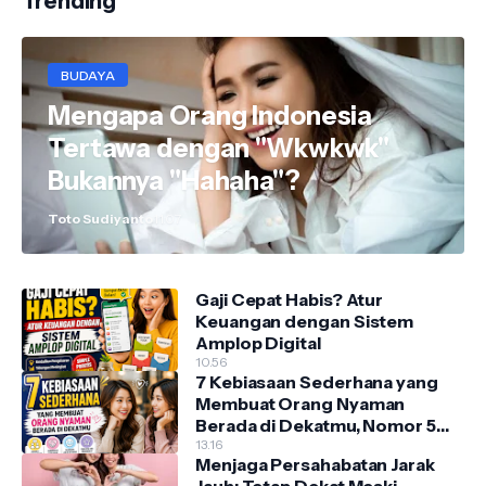
Trending
BUDAYA
Mengapa Orang Indonesia
Tertawa dengan "Wkwkwk"
Bukannya "Hahaha"?
Toto Sudiyanto
11.07
Gaji Cepat Habis? Atur
Keuangan dengan Sistem
Amplop Digital
10.56
7 Kebiasaan Sederhana yang
Membuat Orang Nyaman
Berada di Dekatmu, Nomor 5
Sering Diabaikan!
13.16
Menjaga Persahabatan Jarak