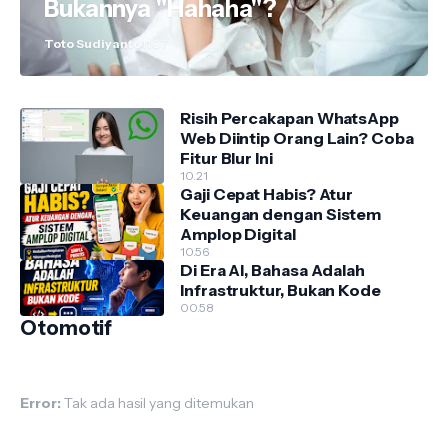
Bukannya "Hahaha"?
Toto Sudiyanto
11.07
Risih Percakapan WhatsApp
Web Diintip Orang Lain? Coba
Fitur Blur Ini
10.21
Gaji Cepat Habis? Atur
Keuangan dengan Sistem
Amplop Digital
10.56
Di Era AI, Bahasa Adalah
Infrastruktur, Bukan Kode
00.58
Otomotif
Error:
Tak ada hasil yang ditemukan