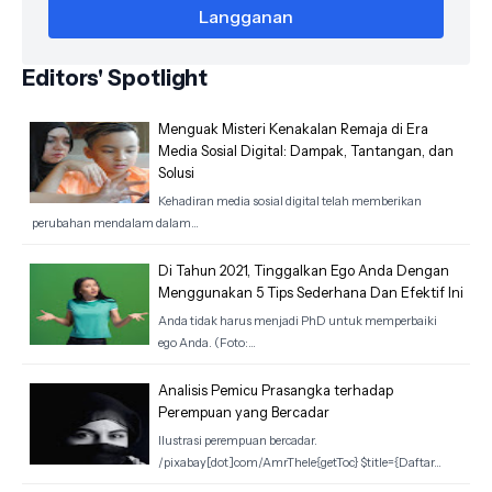
Editors' Spotlight
Menguak Misteri Kenakalan Remaja di Era
Media Sosial Digital: Dampak, Tantangan, dan
Solusi
Kehadiran media sosial digital telah memberikan
perubahan mendalam dalam…
Di Tahun 2021, Tinggalkan Ego Anda Dengan
Menggunakan 5 Tips Sederhana Dan Efektif Ini
Anda tidak harus menjadi PhD untuk memperbaiki
ego Anda. (Foto:…
Analisis Pemicu Prasangka terhadap
Perempuan yang Bercadar
Ilustrasi perempuan bercadar.
/pixabay[dot]com/AmrThele{getToc} $title={Daftar…