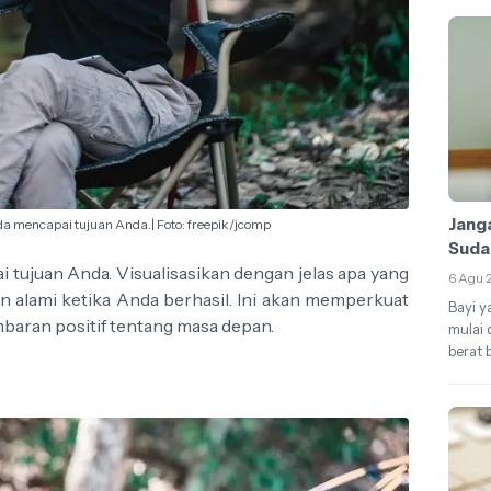
Janga
a mencapai tujuan Anda.| Foto: freepik/jcomp
Suda
tujuan Anda. Visualisasikan dengan jelas apa yang
6 Agu 
dan alami ketika Anda berhasil. Ini akan memperkuat
Bayi y
aran positif tentang masa depan.
mulai 
berat b