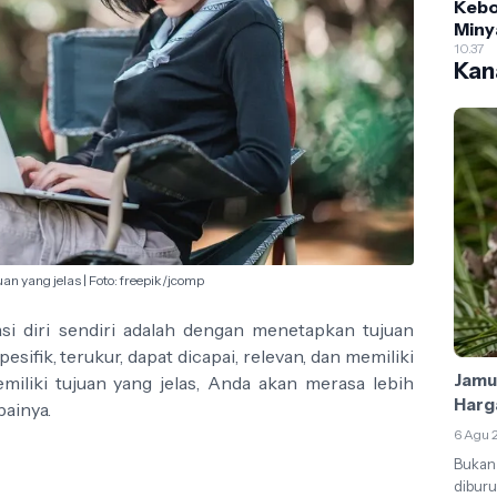
Keb
Miny
Mobi
10.37
Kana
Muda
Akur
Leng
Pemu
an yang jelas | Foto: freepik/jcomp
i diri sendiri adalah dengan menetapkan tujuan
pesifik, terukur, dapat dicapai, relevan, dan memiliki
Jamur
liki tujuan yang jelas, Anda akan merasa lebih
Harg
ainya.
6 Agu 
Bukan 
diburu