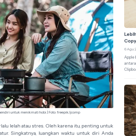
Lebi
Copy
6 Agu 
Apple 
antara
Clipbo
endiri untuk menikmati hobi.| Foto: freepik/jcomp
alu lelah atau stres. Oleh karena itu, penting untuk
atur. Singkatnya, luangkan waktu untuk diri Anda