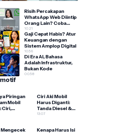
Risih Percakapan
WhatsApp Web Diintip
Orang Lain? Coba
Fitur Blur Ini
10.21
Gaji Cepat Habis? Atur
Keuangan dengan
Sistem Amplop Digital
10.56
Di Era AI, Bahasa
Adalah Infrastruktur,
Bukan Kode
00.58
motif
ya Piringan
Ciri Aki Mobil
am Mobil
Harus Diganti:
 Ciri,
Tanda Diesel &
ak, dan
Bensin yang
13.07
n Harus
Wajib Diwaspadai
i
 Mengecek
Kenapa Harus Isi