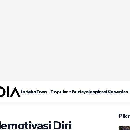
Indeks
Tren
Popular
Budaya
Inspirasi
Kesenian
Pikn
emotivasi Diri