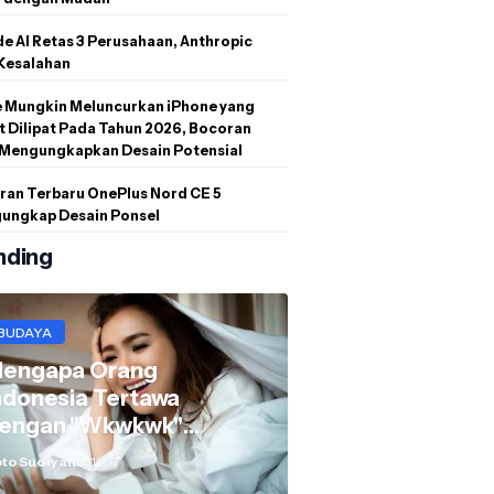
e AI Retas 3 Perusahaan, Anthropic
 Kesalahan
e Mungkin Meluncurkan iPhone yang
 Dilipat Pada Tahun 2026, Bocoran
 Mengungkapkan Desain Potensial
ran Terbaru OnePlus Nord CE 5
ungkap Desain Ponsel
nding
BUDAYA
engapa Orang
ndonesia Tertawa
engan "Wkwkwk"
ukannya "Hahaha"?
to Sudiyanto
11.07