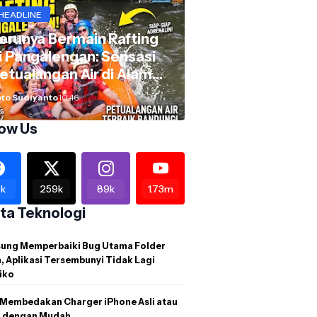
HEADLINE
erunya Bermain Rafting
i Pangalengan: Sensasi
etualangan Air di Alam
andung Selatan
to Sudiyanto
10.46
low Us
k
259k
89k
1.73m
ita Teknologi
ung Memperbaiki Bug Utama Folder
 Aplikasi Tersembunyi Tidak Lagi
iko
 Membedakan Charger iPhone Asli atau
u dengan Mudah