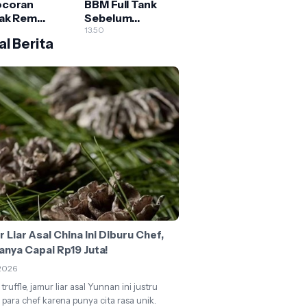
ocoran
BBM Full Tank
ak Rem
Sebelum
l dengan
Perjalanan Jauh?
13.50
l Berita
h dan
Ini Alasan
at (Panduan
Penting yang
kap untuk
Sering Diabaikan
la)
 Liar Asal China Ini Diburu Chef,
anya Capai Rp19 Juta!
2026
truffle, jamur liar asal Yunnan ini justru
 para chef karena punya cita rasa unik.