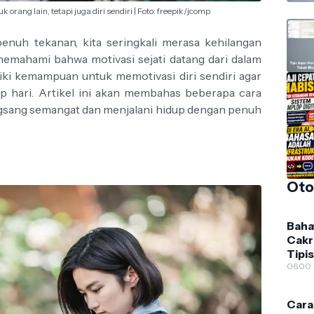
 orang lain, tetapi juga diri sendiri | Foto: freepik/jcomp
penuh tekanan, kita seringkali merasa kehilangan
emahami bahwa motivasi sejati datang dari dalam
miliki kemampuan untuk memotivasi diri sendiri agar
ap hari. Artikel ini akan membahas beberapa cara
sang semangat dan menjalani hidup dengan penuh
Oto
Baha
Cakr
Tipis:
Damp
06.00
Kapa
Gant
Cara