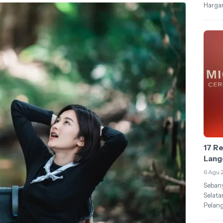
Hargan
17 Re
Lang
6 Agu 
Sebany
Selat
Pelang