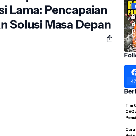
si Lama: Pencapaian
S
n Solusi Masa Depan
d
P
B
To
Fol
47
Ber
Tim 
CEO 
Pensi
Cara
Peke