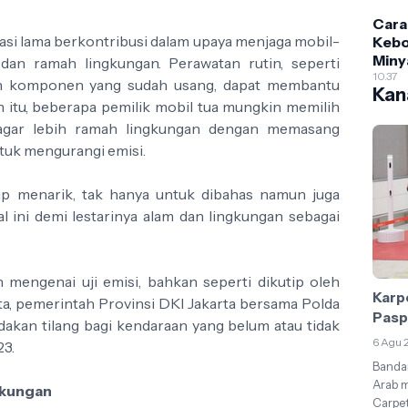
Gant
Cara
erasi lama berkontribusi dalam upaya menjaga mobil-
Keb
Miny
dan ramah lingkungan. Perawatan rutin, seperti
Mobi
10.37
n komponen yang sudah usang, dapat membantu
Kana
Muda
n itu, beberapa pemilik mobil tua mungkin memilih
Akur
gar lebih ramah lingkungan dengan memasang
Leng
ntuk mengurangi emisi.
Pemu
up menarik, tak hanya untuk dibahas namun juga
l ini demi lestarinya alam dan lingkungan sebagai
 mengenai uji emisi, bahkan seperti dikutip oleh
Karp
a, pemerintah Provinsi DKI Jakarta bersama Polda
Paspo
akan tilang bagi kendaraan yang belum atau tidak
6 Agu 
23.
Bandar
Arab m
gkungan
Carpet