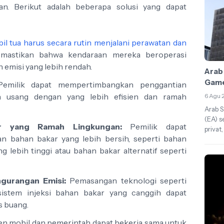
an. Berikut adalah beberapa solusi yang dapat
il tua harus secara rutin menjalani perawatan dan
astikan bahwa kendaraan mereka beroperasi
 emisi yang lebih rendah.
Arab
Game
emilik dapat mempertimbangkan penggantian
usang dengan yang lebih efisien dan ramah
6 Agu 
Arab S
(EA) s
r yang Ramah Lingkungan:
Pemilik dapat
privat,
 bahan bakar yang lebih bersih, seperti bahan
 lebih tinggi atau bahan bakar alternatif seperti
gurangan Emisi:
Pemasangan teknologi seperti
 sistem injeksi bahan bakar yang canggih dapat
 buang.
n mobil dan pemerintah dapat bekerja sama untuk