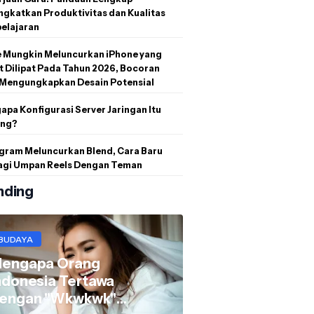
gkatkan Produktivitas dan Kualitas
elajaran
e Mungkin Meluncurkan iPhone yang
 Dilipat Pada Tahun 2026, Bocoran
 Mengungkapkan Desain Potensial
pa Konfigurasi Server Jaringan Itu
ing?
agram Meluncurkan Blend, Cara Baru
agi Umpan Reels Dengan Teman
nding
BUDAYA
engapa Orang
ndonesia Tertawa
engan "Wkwkwk"