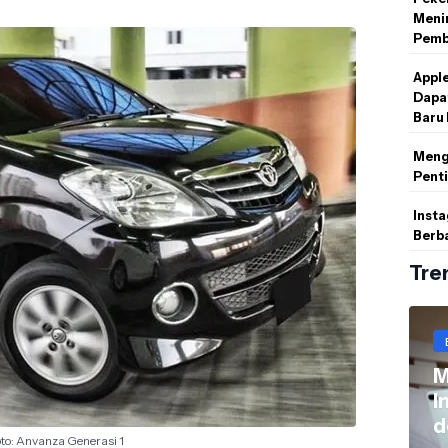
Menin
Pemb
Appl
Dapat
Baru
Menga
Pent
Inst
Berb
Tre
M
I
d
to: Anvanza Generasi 1