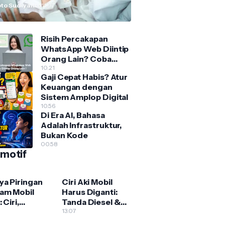
ukannya "Hahaha"?
to Sudiyanto
11.07
Risih Percakapan
WhatsApp Web Diintip
Orang Lain? Coba
Fitur Blur Ini
10.21
Gaji Cepat Habis? Atur
Keuangan dengan
Sistem Amplop Digital
10.56
Di Era AI, Bahasa
Adalah Infrastruktur,
Bukan Kode
00.58
motif
ya Piringan
Ciri Aki Mobil
am Mobil
Harus Diganti:
 Ciri,
Tanda Diesel &
ak, dan
Bensin yang
13.07
n Harus
Wajib Diwaspadai