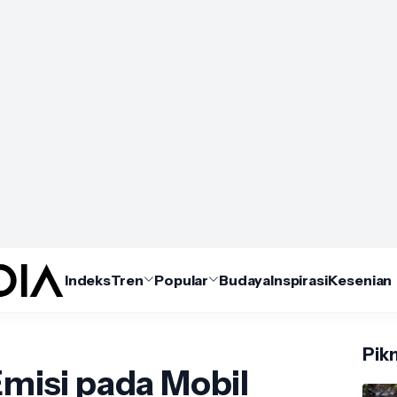
Indeks
Tren
Popular
Budaya
Inspirasi
Kesenian
Pikn
 Emisi pada Mobil