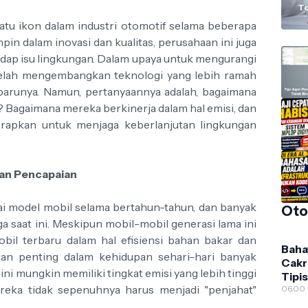
B
To
satu ikon dalam industri otomotif selama beberapa
pin dalam inovasi dan kualitas, perusahaan ini juga
dap isu lingkungan. Dalam upaya untuk mengurangi
telah mengembangkan teknologi yang lebih ramah
barunya. Namun, pertanyaannya adalah, bagaimana
 Bagaimana mereka berkinerja dalam hal emisi, dan
erapkan untuk menjaga keberlanjutan lingkungan
dan Pencapaian
ai model mobil selama bertahun-tahun, dan banyak
Oto
ga saat ini. Meskipun mobil-mobil generasi lama ini
bil terbaru dalam hal efisiensi bahan bakar dan
Baha
ran penting dalam kehidupan sehari-hari banyak
Cakr
ini mungkin memiliki tingkat emisi yang lebih tinggi
Tipis:
reka tidak sepenuhnya harus menjadi "penjahat"
Damp
06.00
Kapa