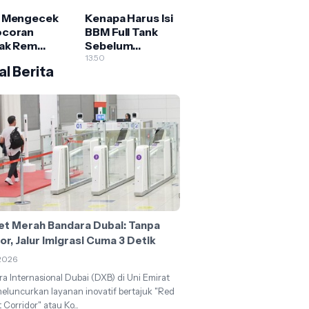
i
 Mengecek
Kenapa Harus Isi
ocoran
BBM Full Tank
ak Rem
Sebelum
l dengan
Perjalanan Jauh?
13.50
l Berita
h dan
Ini Alasan
at (Panduan
Penting yang
kap untuk
Sering Diabaikan
la)
et Merah Bandara Dubai: Tanpa
r, Jalur Imigrasi Cuma 3 Detik
2026
a Internasional Dubai (DXB) di Uni Emirat
eluncurkan layanan inovatif bertajuk "Red
 Corridor" atau Ko...