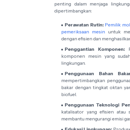
penting dalam menjaga lingkung
dipertimbangkan:
Perawatan Rutin:
Pemilik mob
pemeriksaan mesin
untuk mem
dengan efisien dan menghasilkan
Penggantian Komponen:
P
komponen mesin yang sudah 
lingkungan.
Penggunaan Bahan Baka
mempertimbangkan penggunaan
bakar dengan tingkat oktan yang
biofuel.
Penggunaan Teknologi Pen
katalisator yang efisien atau
membantu mengurangi emisi gas
Edukasi Lingkungan:
Produse