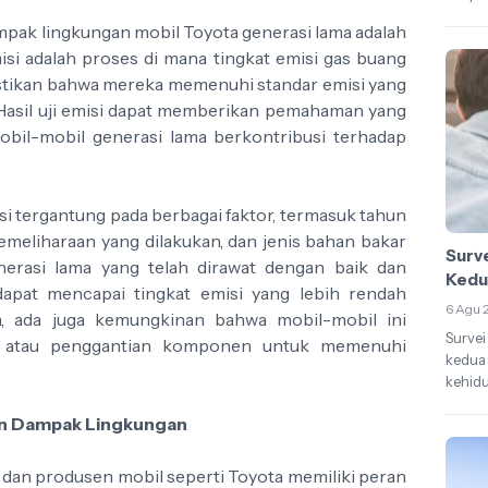
mpak lingkungan mobil Toyota generasi lama adalah
isi adalah proses di mana tingkat emisi gas buang
stikan bahwa mereka memenuhi standar emisi yang
 Hasil uji emisi dapat memberikan pemahaman yang
obil-mobil generasi lama berkontribusi terhadap
iasi tergantung pada berbagai faktor, termasuk tahun
emeliharaan yang dilakukan, dan jenis bahan bakar
Surv
nerasi lama yang telah dirawat dengan baik dan
Kedu
apat mencapai tingkat emisi yang lebih rendah
6 Agu 
n, ada juga kemungkinan bahwa mobil-mobil ini
Survei
 atau penggantian komponen untuk memenuhi
kedua
kehidu
an Dampak Lingkungan
 dan produsen mobil seperti Toyota memiliki peran