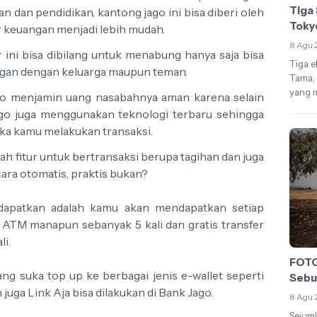
Tiga 
an dan pendidikan, kantong jago ini bisa diberi oleh
Toky
 keuangan menjadi lebih mudah.
8 Agu 
ur ini bisa dibilang untuk menabung hanya saja bisa
Tiga e
ngan dengan keluarga maupun teman.
Tama, 
yang m
go menjamin uang nasabahnya aman karena selain
jago juga menggunakan teknologi terbaru sehingga
ka kamu melakukan transaksi.
dalah fitur untuk bertransaksi berupa tagihan dan juga
cara otomatis, praktis bukan?
u dapatkan adalah kamu akan mendapatkan setiap
di ATM manapun sebanyak 5 kali dan gratis transfer
i.
FOTO
ang suka top up ke berbagai jenis e-wallet seperti
Sebu
ga Link Aja bisa dilakukan di Bank Jago.
8 Agu 
Sejuml