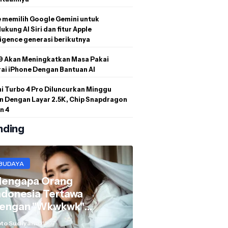
 memilih Google Gemini untuk
kung AI Siri dan fitur Apple
ligence generasi berikutnya
19 Akan Meningkatkan Masa Pakai
ai iPhone Dengan Bantuan AI
i Turbo 4 Pro Diluncurkan Minggu
n Dengan Layar 2.5K, Chip Snapdragon
n 4
nding
BUDAYA
engapa Orang
ndonesia Tertawa
engan "Wkwkwk"
ukannya "Hahaha"?
to Sudiyanto
11.07