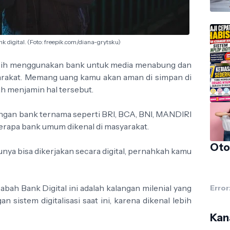
nk digital. (Foto: freepik.com/diana-grytsku)
masih menggunakan bank untuk media menabung dan
arakat. Memang uang kamu akan aman di simpan di
ah menjamin hal tersebut.
ngan bank ternama seperti BRI, BCA, BNI, MANDIRI
erapa bank umum dikenal di masyarakat.
Oto
tunya bisa dikerjakan secara digital, pernahkah kamu
ah Bank Digital ini adalah kalangan milenial yang
Error
 sistem digitalisasi saat ini, karena dikenal lebih
Kana