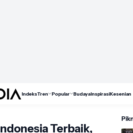
Indeks
Tren
Popular
Budaya
Inspirasi
Kesenian
Pikn
Indonesia Terbaik,