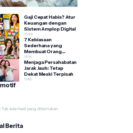
Gaji Cepat Habis? Atur
Keuangan dengan
Sistem Amplop Digital
10.56
7 Kebiasaan
Sederhana yang
Membuat Orang
Nyaman Berada di
13.16
Menjaga Persahabatan
Dekatmu, Nomor 5
Jarak Jauh: Tetap
Sering Diabaikan!
Dekat Meski Terpisah
11.43
motif
:
Tak ada hasil yang ditemukan
l Berita