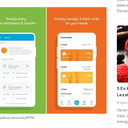
belaha
Peristi
5 Es 
Lezat
8 Agu 
Varian
Italia
plikasi Jenius by BTPN
menggu