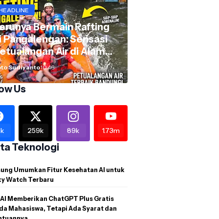
HEADLINE
erunya Bermain Rafting
i Pangalengan: Sensasi
etualangan Air di Alam
andung Selatan
to Sudiyanto
10.46
low Us
k
259k
89k
1.73m
ita Teknologi
ung Umumkan Fitur Kesehatan AI untuk
xy Watch Terbaru
AI Memberikan ChatGPT Plus Gratis
da Mahasiswa, Tetapi Ada Syarat dan
ntuannya