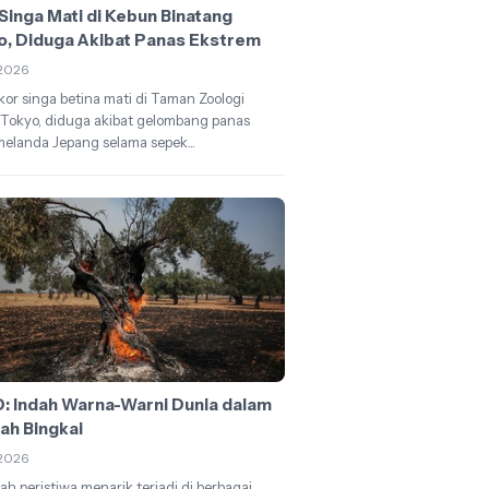
Singa Mati di Kebun Binatang
o, Diduga Akibat Panas Ekstrem
2026
kor singa betina mati di Taman Zoologi
Tokyo, diduga akibat gelombang panas
elanda Jepang selama sepek...
: Indah Warna-Warni Dunia dalam
ah Bingkai
2026
ah peristiwa menarik terjadi di berbagai